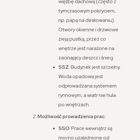
więźbę dachową (często z
tymczasowym pokryciem,
np. papą na deskowaniu).
Otwory okienne i drzwiowe
zieją pustką, przez co
wnętrze jest narażone na
zacinający deszcz i śnieg.
SSZ.
Budynek jest szczelny.
Woda opadowa jest
odprowadzana systemem
rynnowym, a wiatr nie hula
po wnętrzach.
Możliwość prowadzenia prac:
SSO.
Prace wewnątrz są
mocno uzależnione od