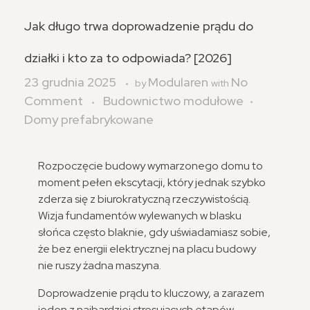
Jak długo trwa doprowadzenie prądu do
działki i kto za to odpowiada? [2026]
23 grudnia 2025
Modularen
No
by
with
Comment
Budownictwo modułowe
Domy prefabrykowane
Rozpoczęcie budowy wymarzonego domu to
moment pełen ekscytacji, który jednak szybko
zderza się z biurokratyczną rzeczywistością.
Wizja fundamentów wylewanych w blasku
słońca często blaknie, gdy uświadamiasz sobie,
że bez energii elektrycznej na placu budowy
nie ruszy żadna maszyna.
Doprowadzenie prądu to kluczowy, a zarazem
jeden z najbardziej stresujących etapów