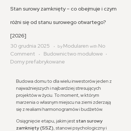
Stan surowy zamknięty – co obejmuje i czym
różni się od stanu surowego otwartego?
[2026]
30 grudnia 2025
Modularen
No
by
with
Comment
Budownictwo modułowe
Domy prefabrykowane
Budowa domu to dla wielu inwestorów jeden z
najważniejszych i najbardziej stresujących
projektów w życiu. To moment, w którym
marzenia o własnym miejscu na ziemi zderzają
się z realiami harmonogramów i budżetów.
Osiągnięcie etapu, jakim jest
stan surowy
zamknięty (SSZ)
, stanowi psychologiczny i